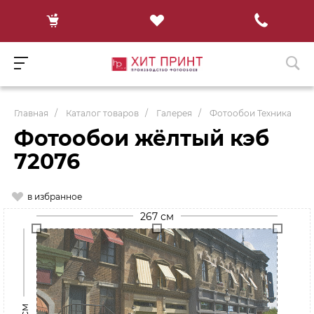
Главная
/
Каталог товаров
/
Галерея
/
Фотообои Техника
Фотообои жёлтый кэб
72076
в избранное
267 см