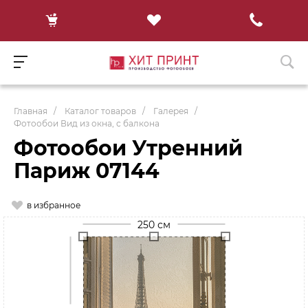
Главная
/
Каталог товаров
/
Галерея
/
Фотообои Вид из окна, с балкона
Фотообои Утренний
Париж 07144
в избранное
250 см